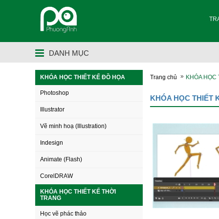
TR
DANH MỤC
»
KHÓA HỌC THIẾT KẾ ĐỒ HỌA
Trang chủ
KHÓA HỌC 
Photoshop
KHÓA HỌC THIẾT 
Illustrator
Vẽ minh hoạ (Illustration)
Indesign
Animate (Flash)
CorelDRAW
KHÓA HỌC THIẾT KẾ THỜI
TRANG
Học vẽ phác thảo