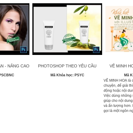
N - NÂNG CAO
PHOTOSHOP THEO YÊU CẦU
VẼ MINH HO
PSCBNC
Mã Khóa học:
PSYC
Mã K
VẼ MINH HOẠ là c
chuyện, để giải t
động hoặc nội dun
Việc dùng những 
giúp cho nội dung
và ấn tượng hơn.
gọi là một ngôn n