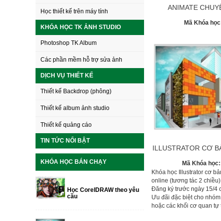
ANIMATE CHUY
Học thiết kế trên máy tính
Mã Khóa học
KHÓA HỌC TK ẢNH STUDIO
Photoshop TK Album
Các phần mềm hỗ trợ sửa ảnh
DỊCH VỤ THIẾT KẾ
Thiết kế Backdrop (phông)
Thiết kế album ảnh studio
Thiết kế quảng cáo
TIN TỨC NỔI BẬT
ILLUSTRATOR CƠ B
KHÓA HỌC BÁN CHẠY
Mã Khóa học
Khóa học Illustrator cơ 
online (tương tác 2 chiều
Đăng ký trước ngày 15/4 
Học CorelDRAW theo yêu
cầu
Ưu đãi đặc biệt cho nhóm 
hoặc các khối cơ quan tự 