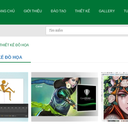
ANG CHỦ
GIỚI THIỆU
ĐÀO TẠO
THIẾT KẾ
GALLERY
T
THIẾT KẾ ĐỒ HỌA
KẾ ĐỒ HỌA