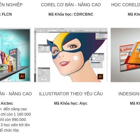
ÊN NGHIỆP
COREL CƠ BẢN - NÂNG CAO
HỌC CORELD
:
FLCN
Mã Khóa học:
CDRCBNC
Mã Kh
ẢN - NÂNG CAO
ILLUSTRATOR THEO YÊU CẦU
INDESIGN
:
Aicbnc
Mã Khóa học:
Aiyc
Mã K
bản đến nâng cao
) chỉ còn 1 180 000
chỉ còn 990.000.
3 học viên trở lên
tổ chức lớp.