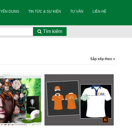
UYỂN DỤNG
TIN TỨC & SỰ KIỆN
TƯ VẤN
LIÊN HỆ
Tìm kiếm
Sắp xếp theo