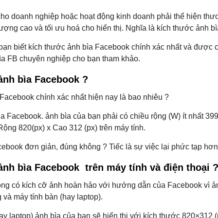
cho
doanh nghiệp hoặc
hoạt động kinh doanh phải thể hiện thư
lượng cao và tối ưu hoá cho hiển thị. Nghĩa là kích thước ảnh b
 bạn biết kích thước ảnh bìa Facebook chính xác nhất và được c
bìa FB chuyên nghiệp cho bạn tham khảo.
ảnh bìa Facebook ?
Facebook chính xác nhất hiện nay là bao nhiêu ?
Facebook. ảnh bìa của bạn phải có chiều rộng (W) ít nhất 399(px
Rộng 820(px) x Cao 312 (px) trên máy tính.
book đơn giản, đúng không ? Tiếc là sự việc lại phức tạp hơn
ảnh bìa Facebook trên máy tính và điện thoại 
ông có kích cỡ ảnh hoàn hảo với hướng dẫn của Facebook vì ảnh b
 và máy tính bàn (hay laptop).
ay laptop) ảnh bìa của bạn sẽ hiển thị với kích thước 820×312 (