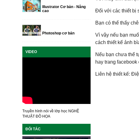
Illustrator Cơ bản - Nâng
Đối với các thiết bị
cao
Bạn có thể thấy chê
Photoshop cơ bản
Vì vậy nếu bạn muố
cách thiết kế ảnh b
VIDEO
Nếu bạn chưa thể t
hay trang facebook c
Liên hệ thiết kế:
Điệ
Truyền hình nói về lớp học NGHỆ
THUẬT ĐỒ HỌA
ĐỐI TÁC