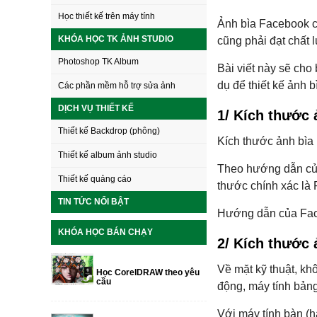
Học thiết kế trên máy tính
Ảnh bìa Facebook 
KHÓA HỌC TK ẢNH STUDIO
cũng phải đạt chất 
Photoshop TK Album
Bài viết này sẽ cho
dụ để thiết kế ảnh 
Các phần mềm hỗ trợ sửa ảnh
DỊCH VỤ THIẾT KẾ
1/ Kích thước 
Thiết kế Backdrop (phông)
Kích thước ảnh bìa 
Thiết kế album ảnh studio
Theo hướng dẫn của 
Thiết kế quảng cáo
thước chính xác là 
TIN TỨC NỔI BẬT
Hướng dẫn của Face
KHÓA HỌC BÁN CHẠY
2/ Kích thước 
Về mặt kỹ thuật, kh
Học CorelDRAW theo yêu
cầu
động, máy tính bảng
Với máy tính bàn (h