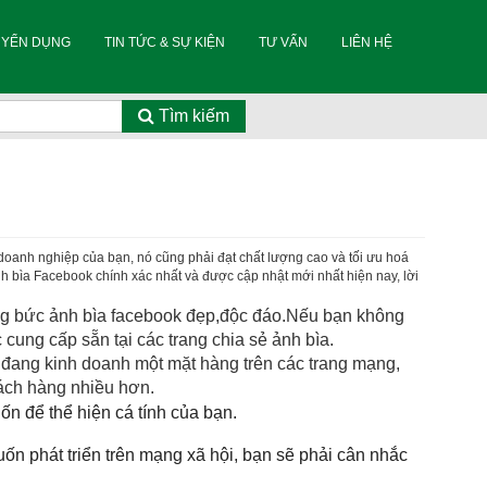
UYỂN DỤNG
TIN TỨC & SỰ KIỆN
TƯ VẤN
LIÊN HỆ
Tìm kiếm
oanh nghiệp của bạn, nó cũng phải đạt chất lượng cao và tối ưu hoá
ảnh bìa Facebook chính xác nhất và được cập nhật mới nhất hiện nay, lời
ững bức ảnh bìa facebook đẹp,độc đáo.Nếu bạn không
ung cấp sẵn tại các trang chia sẻ ảnh bìa.
 đang kinh doanh một mặt hàng trên các trang mạng,
hách hàng nhiều hơn.
ốn để thể hiện cá tính của bạn.
n phát triển trên mạng xã hội, bạn sẽ phải cân nhắc