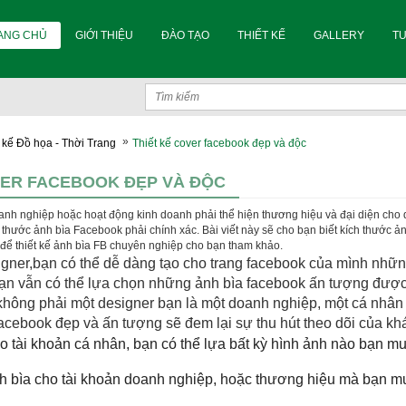
ANG CHỦ
GIỚI THIỆU
ĐÀO TẠO
THIẾT KẾ
GALLERY
T
»
t kế Đồ họa - Thời Trang
Thiết kế cover facebook đẹp và độc
VER FACEBOOK ĐẸP VÀ ĐỘC
nh nghiệp hoặc hoạt động kinh doanh phải thể hiện thương hiệu và đại diện cho d
ch thước ảnh bìa Facebook phải chính xác. Bài viết này sẽ cho bạn biết kích thước 
 để thiết kế ảnh bìa FB chuyên nghiệp cho bạn tham khảo.
igner,bạn có thể dễ dàng tạo cho trang facebook của mình nh
ạn vẫn có thể lựa chọn những ảnh bìa facebook ấn tượng được c
không phải một designer bạn là một doanh nghiệp, một cá nhân
acebook đẹp và ấn tượng sẽ đem lại sự thu hút theo dõi của k
o tài khoản cá nhân, bạn có thể lựa bất kỳ hình ảnh nào bạn mu
h bìa cho tài khoản doanh nghiệp, hoặc thương hiệu mà bạn muố