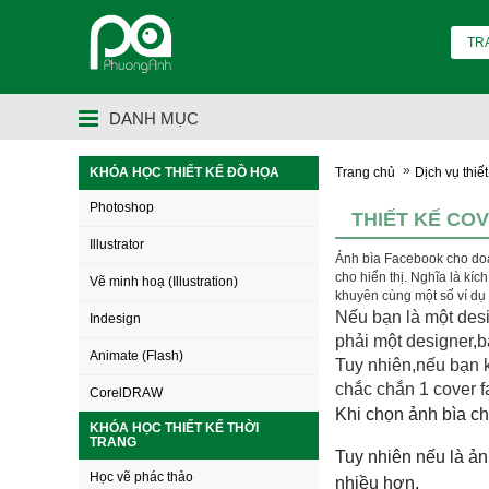
TR
DANH MỤC
»
KHÓA HỌC THIẾT KẾ ĐỒ HỌA
Trang chủ
Dịch vụ thiế
Photoshop
THIẾT KẾ CO
Illustrator
Ảnh bìa Facebook cho doa
cho hiển thị. Nghĩa là kí
Vẽ minh hoạ (Illustration)
khuyên cùng một số ví dụ
Nếu bạn là một des
Indesign
phải một designer,b
Animate (Flash)
Tuy nhiên,nếu bạn 
chắc chắn 1 cover f
CorelDRAW
Khi chọn ảnh bìa ch
KHÓA HỌC THIẾT KẾ THỜI
TRANG
Tuy nhiên nếu là ản
Học vẽ phác thảo
nhiều hơn.