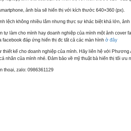
 smartphone, ảnh bìa sẽ hiển thị với kích thước 640×360 (px).
nh lệch không nhiều lắm nhưng thực sự khác biệt khá lớn, ảnh b
n tự làm cho mình hay doanh nghiệp của mình một ảnh cover f
ìa facebook đáp ứng hiển thị đc tất cả các màn hình
ở đây
ự thiết kế cho doanh nghiệp của mình.
Hãy liên hệ với Phương 
á nhân của mình nhé. Đảm bảo về mỹ thuật bà hiển thị tối ưu nhất
n thoại, zalo: 0986361129